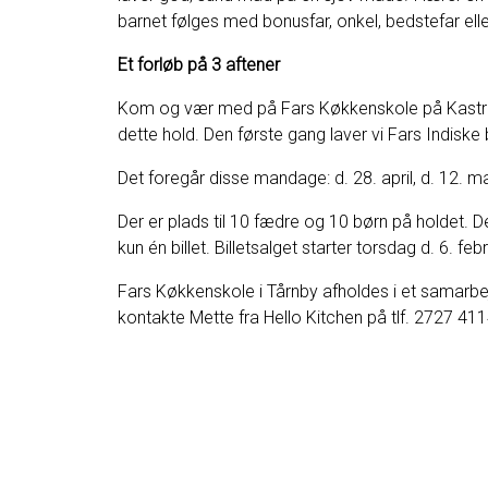
barnet følges med bonusfar, onkel, bedstefar el
Et forløb på 3 aftener
Kom og vær med på Fars Køkkenskole på Kastrupg
dette hold. Den første gang laver vi Fars Indiske 
Det foregår disse mandage: d. 28. april, d. 12. ma
Der er plads til 10 fædre og 10 børn på holdet. D
kun én billet. Billetsalget starter torsdag d. 6. feb
Fars Køkkenskole i Tårnby afholdes i et samar
kontakte Mette fra Hello Kitchen på tlf. 2727 411