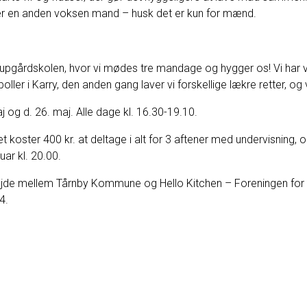
ler en anden voksen mand – husk det er kun for mænd.
årdskolen, hvor vi mødes tre mandage og hygger os! Vi har val
boller i Karry, den anden gang laver vi forskellige lækre retter, og
j og d. 26. maj. Alle dage kl. 16.30-19.10.
et koster 400 kr. at deltage i alt for 3 aftener med undervisning
ruar kl. 20.00.
bejde mellem Tårnby Kommune og Hello Kitchen – Foreningen for
4.