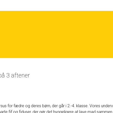
på 3 aftener
s for fædre og deres børn, der går i 2.-4. klasse. Vores undervi
rte fif og fiduser, der gør det hyggeligere at lave mad sammen. H