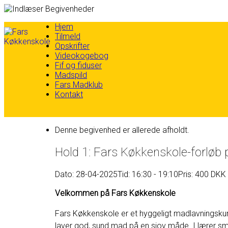
Skip
Hjem
to
Tilmeld
content
Opskrifter
Videokogebog
Fif og fiduser
Madspild
Fars Madklub
Kontakt
Denne begivenhed er allerede afholdt.
Hold 1: Fars Køkkenskole-forløb 
Dato: 28-04-2025
Tid: 16:30 - 19:10
Pris: 400 DKK
Velkommen på Fars Køkkenskole
Fars Køkkenskole er et hyggeligt madlavningskursu
laver god, sund mad på en sjov måde. I lærer sma