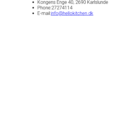
Kongens Enge 40, 2690 Karlslunde
Phone:
27274114
E-mail:
info@hellokitchen.dk