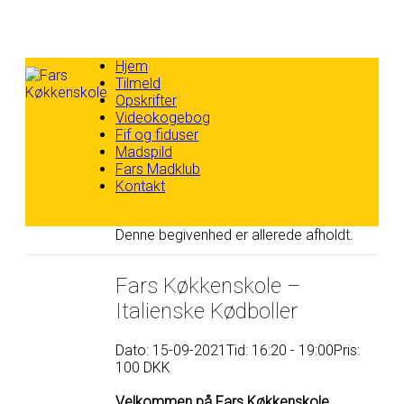
Skip
Hjem
to
Tilmeld
content
Opskrifter
Videokogebog
Fif og fiduser
Madspild
Fars Madklub
Kontakt
Denne begivenhed er allerede afholdt.
Fars Køkkenskole –
Italienske Kødboller
Dato: 15-09-2021
Tid: 16:20 - 19:00
Pris:
100 DKK
Velkommen på Fars Køkkenskole