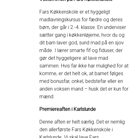
Fars Køkkenskole er et hyggeligt
madlavningskursus for fædre og deres
børn, der går i 2.-4. klasse. En underviser
sætter gang i køkkenløjerne, hvor du og
dit barn laver god, sund mad på en sjov
måde. I lærer smarte fif og fiduser, der
gør det hyggeligere at lave mad
sammen. Hvis far ikke har mulighed for at
komme, er det helt ok, at barnet følges
med bonusfar, onkel, bedstefar eller en
anden voksen mand – husk det er kun for
mænd.
Premiereaften i Karlslunde
Denne aften er helt særlig. Det er nemlig
den allerførste Fars Køkkenskole i
Karlslunde. Vi skal lave Fars