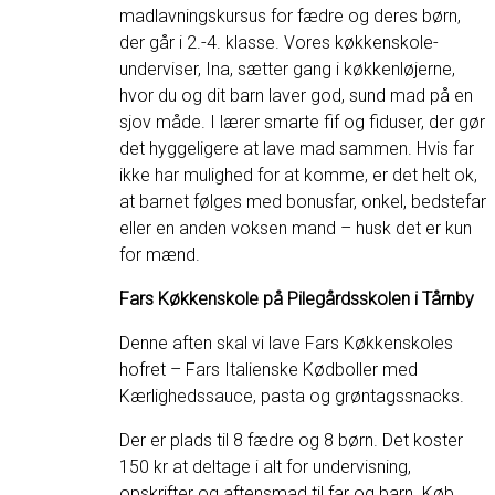
madlavningskursus for fædre og deres børn,
der går i 2.-4. klasse. Vores køkkenskole-
underviser, Ina, sætter gang i køkkenløjerne,
hvor du og dit barn laver god, sund mad på en
sjov måde. I lærer smarte fif og fiduser, der gør
det hyggeligere at lave mad sammen. Hvis far
ikke har mulighed for at komme, er det helt ok,
at barnet følges med bonusfar, onkel, bedstefar
eller en anden voksen mand – husk det er kun
for mænd.
Fars Køkkenskole på Pilegårdsskolen i Tårnby
Denne aften skal vi lave Fars Køkkenskoles
hofret – Fars Italienske Kødboller med
Kærlighedssauce, pasta og grøntagssnacks.
Der er plads til 8 fædre og 8 børn. Det koster
150 kr at deltage i alt for undervisning,
opskrifter og aftensmad til far og barn. Køb