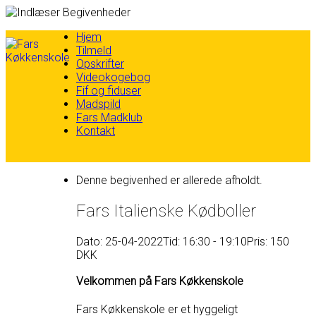
Skip
Hjem
to
Tilmeld
content
Opskrifter
Videokogebog
Fif og fiduser
Madspild
Fars Madklub
Kontakt
Denne begivenhed er allerede afholdt.
Fars Italienske Kødboller
Dato: 25-04-2022
Tid: 16:30 - 19:10
Pris: 150
DKK
Velkommen på Fars Køkkenskole
Fars Køkkenskole er et hyggeligt