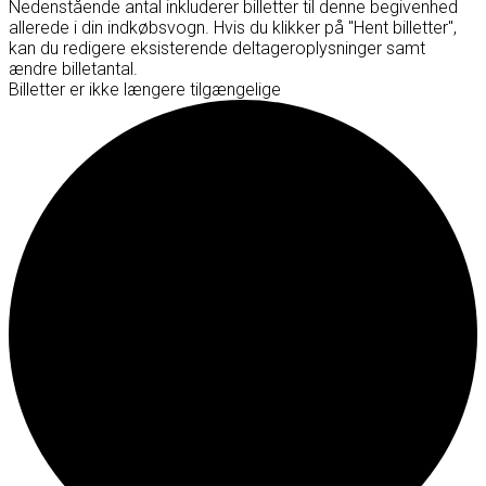
Nedenstående antal inkluderer billetter til denne begivenhed
allerede i din indkøbsvogn. Hvis du klikker på "Hent billetter",
kan du redigere eksisterende deltageroplysninger samt
ændre billetantal.
Billetter er ikke længere tilgængelige