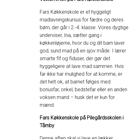
Fars Køkkenskole er et hyggeligt
madlavningskursus for fædre og deres
børn, der går i 2.-4. klasse. Vores dygtige
underviser, Ina, sætter gang i
køkkenløjerne, hvor du og dit barn laver
god, sund mad på en sjov måde. I lærer
smarte fif og fiduser, der gør det
hyggeligere at lave mad sammen. Hvis
far ikke har mulighed for at komme, er
det helt ok, at barnet følges med
bonusfar, onkel, bedstefar eller en anden
voksen mand – husk det er kun for
mænd.
Fars Køkkenskole på Pilegårdsskolen i
Tårnby
Denne aften skal vi lave en lækker