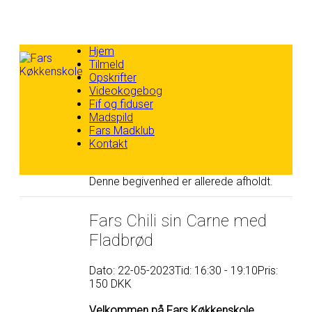
Skip
Hjem
to
Tilmeld
content
Opskrifter
Videokogebog
Fif og fiduser
Madspild
Fars Madklub
Kontakt
Denne begivenhed er allerede afholdt.
Fars Chili sin Carne med
Fladbrød
Dato: 22-05-2023
Tid: 16:30 - 19:10
Pris:
150 DKK
Velkommen på Fars Køkkenskole