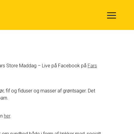
til Fars Store Maddag – Live på Facebook på
Fars
 fif og fiduser og masser af grøntsager. Det
arn.
en
her
.
 om sundhed både i form af lækker mad, socialt