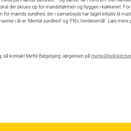
 skal der skrues op for mandehørmen og hyggen i køkkenet. For
or mænds sundhed, der i samarbejde har taget initiativ til madd
erne i år er ‘Mental sundhed’ og ‘FN’s Verdensmål’. Læs mere
ag, så kontakt Mette Bøgebjerg Jørgensen på
mette@hellokitche