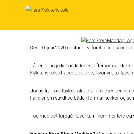
Skip
to
Den 10. juni 2020 gentager vi for 4. gang succ
content
I år er alting jo lidt anderledes, eftersom vi ikk
Køkkenskoles Facebook-side,
hvor vi skal lave 
Jonas fra Fars Køkkenskole vil guide jer gennem 
handler om sundhed både i form af lækker og sund 
I og med det foregår ‘Live’ kan I kommentere og st
Hvad er Fars Store Maddag?
Maddagen sætter f