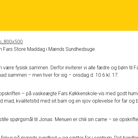
esen Fars Store Maddag i Mænds Sundhedsuge.
e kan være fysisk sammen. Derfor inviterer vi alle fædre og børn 
mad sammen – men hver for sig – onsdag d. 10.6 kl. 17.
opskriften – på vaskeægte Fars Køkkenskole-vis med godt humør,
mad, kvalitetstid med sit barn og en sjov oplevelse for far og b
ille spørgsmål til Jonas. Menuen er chili sin carne – se opskrift
okus på mænds sundhed – og sætter far i centrum. Det handler