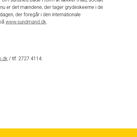
 nu er det mændene, der tager grydeskeerne i de
agen, der foregår i den internationale
 på
www.sundmand.dk
.
n.dk
/ tlf. 2727 4114.